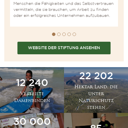
Menschen die Fähigkeiten und das Selbstvertrauen
G
vermitteln, die sie brauchen, um Arbeit zu finden
oder ein erfolgreiches Unternehmen aufzubauen.
WEBSITE DER STIFTUNG ANSEHEN
22 202
12 240
Hektar Land, die
Verteilte
unter
Damenbinden
Naturschutz
stehen
30 000