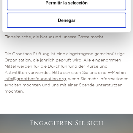
Permitir la selección
Sie sind interessiert? Begleiten Sie uns auf die Living the
Future Tour und blicken Sie hinter die Kulissen unserer
Projekte, um sich mit Beteiligten auszutauschen und
Denegar
begeistern zu lassen! Am Ende der Tour werden Sie
verstehen, was Grootbos zu einem besonderen Ort für
Einheimische, die Natur und unsere Gäste macht.
Die Grootbos Stiftung ist eine eingetragene gemeinnützige
Organisation, die jährlich geprüft wird. Alle eingenommen
Mittel werden für die Durchführung der Kurse und
Aktivitäten verwendet. Bitte schicken Sie uns eine E-Mail an
info@grootbosfoundation.org
, wenn Sie mehr Informationen
erhalten möchten und uns mit einer Spende unterstützen
möchten.
Engagieren Sie sich