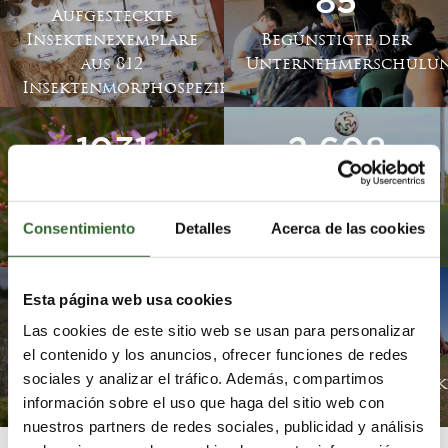
85
Aufgesteckte
Insektenexemplare
Begünstigte der
aus 812
Unternehmerschulu
Insektenmorphospezies
1031
2 608
auf Grootbos
Begünstigte
vorkommende
Jugendliche der
Consentimiento
Detalles
Acerca de las cookies
Pflanzenarten
Fußballstiftung
Esta página web usa cookies
10
7993
Las cookies de este sitio web se usan para personalizar
el contenido y los anuncios, ofrecer funciones de redes
Schnellerhebungs-
Teilnehmer an
sociales y analizar el tráfico. Además, compartimos
BioBlitzes pro Jahr
Sportentwicklungsak
información sobre el uso que haga del sitio web con
nuestros partners de redes sociales, publicidad y análisis