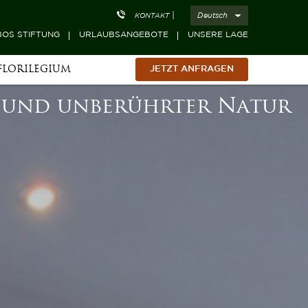
|
Deutsch
KONTAKT
OS STIFTUNG
URLAUBSANGEBOTE
UNSERE LAGE
FLORILEGIUM
JETZT ANFRAGEN
t und unberührter Natur