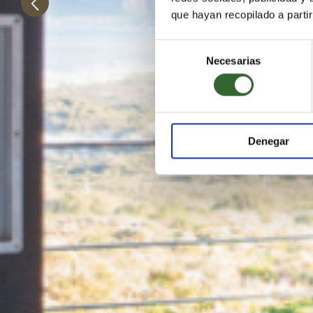
que hayan recopilado a parti
Selección
Necesarias
de
consentimiento
Denegar