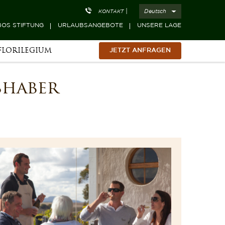
|
Deutsch
KONTAKT
OS STIFTUNG
URLAUBSANGEBOTE
UNSERE LAGE
FLORILEGIUM
JETZT ANFRAGEN
bhaber