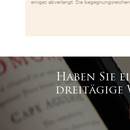
einiges abverlangt. Die begegnungsreichen
Haben Sie e
dreitägige 