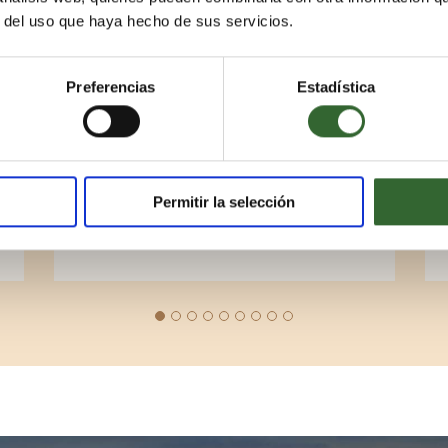
nahrhaftes Frühstück
r del uso que haya hecho de sus servicios.
N
Genießen Sie ein gesundes und nahrhaftes
Frühstück, um Ihren Tag in Grootbos zu
beginnen. Genießen Sie frisch gebackenes
Preferencias
Estadística
Brot, erfrischende Säfte und eine Auswahl
,
an frischen Früchten. Unsere Köche sind
bereit, auf jeden Geschmack und jede
Anforderung einzugehen.
Permitir la selección