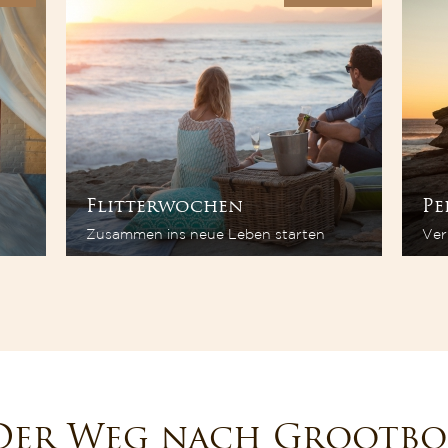
Flitterwochen
Pe
Zusammen ins neue Leben starten
Ver
Der Weg nach Grootbo