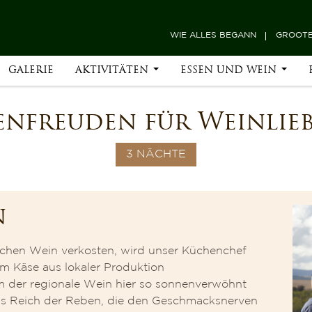
WIE ALLES BEGANN
GROOTB
GALERIE
AKTIVITÄTEN
ESSEN UND WEIN
nfreuden für Weinlie
3 NÄCHTE
n
schen Wein verkosten, wird unser Küchenchef
em Käse aus lokaler Produktion
 der regionale Wein hier so sonnenverwöhnt
ns Reich der Reben, die den Geschmacksnerven