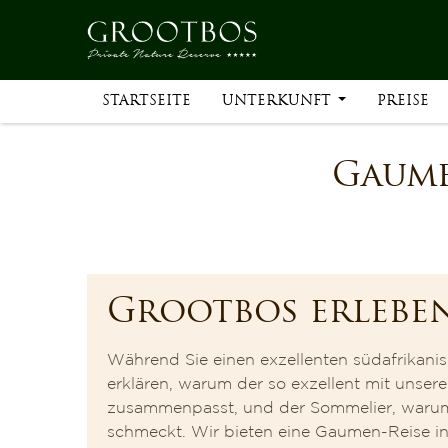
STARTSEITE
UNTERKUNFT
PREISE
Gaume
Grootbos erlebe
Während Sie einen exzellenten südafrikani
erklären, warum der so exzellent mit unser
zusammenpasst, und der Sommelier, warum
schmeckt. Wir bieten eine Gaumen-Reise i