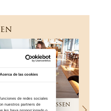
ten
Acerca de las cookies
 funciones de redes sociales
3-GÄNGE-MITTAGESSEN
6-Gän
con nuestros partners de
ue les haya proporcionado o