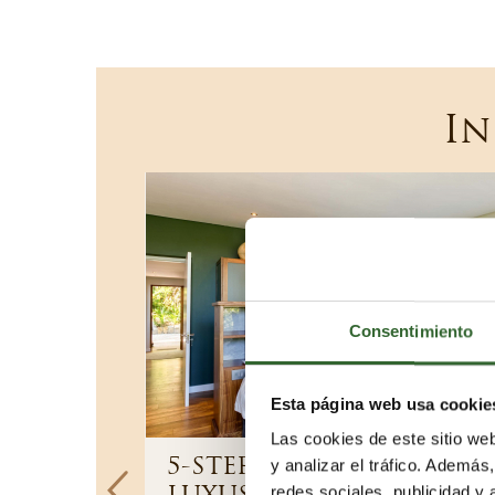
In
Consentimiento
Esta página web usa cookie
Las cookies de este sitio we
rleben
5-STERNE-
y analizar el tráfico. Ademá
redes sociales, publicidad y