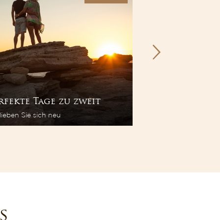
rfekte Tage zu zweit
Angebot für 
lieben Sie sich neu
Gemeinsame Erinne
s