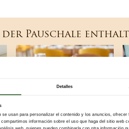
 der Pauschale enthal
Detalles
s
b se usan para personalizar el contenido y los anuncios, ofrecer
Vollwertiges und
s, compartimos información sobre el uso que haga del sitio web 
 análisis web, quienes pueden combinarla con otra información q