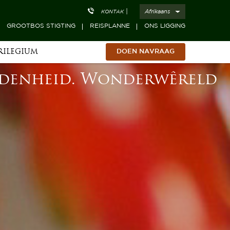
|
Afrikaans
KONTAK
GROOTBOS STIGTING
REISPLANNE
ONS LIGGING
RILEGIUM
DOEN NAVRAAG
eidenheid. Wonderwêreld