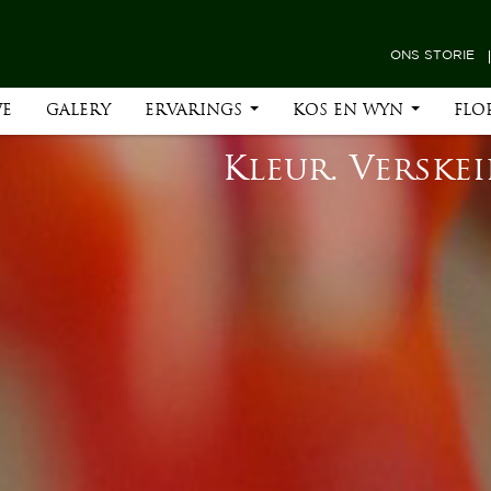
ONS STORIE
WE
GALERY
ERVARINGS
KOS EN WYN
FLO
Kleur. Versk