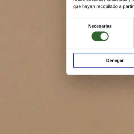
que hayan recopilado a parti
Selección
Necesarias
de
consentimiento
Denegar