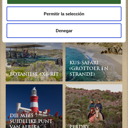
Permitir la selección
WANDELINGE EN
MARINE-SAFARI
STAPROETES
Denegar
KUS-SAFARI
(GROTTOER EN
BOTANIESE 4X4-RIT
STRANDE)
DIE MEES
SUIDELIKE PUNT
VAN AFRIKA
PERDRY