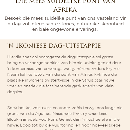
Die mees suidelike punt van
Afrika
Besoek die mees suidelike punt van ons vasteland vir
‘n dag vol interessante stories, natuurlike skoonheid
en baie ongewone ervarings.
'n Ikoniese dag-uitstappie
Hierdie spesiaal saamgestelde daguitstappie sal gaste
bring na verborge hoekies van hierdie unieke gebied deur
‘n kombinasie van ervarings wat jy nêrens anders kry nie.
Neem lieflike foto’s van die punt van Afrika, kyk hoe die
plaaslike inwoners pylstertvisse in die Struisbaai-hawe
voer en ontdek die fassinerende geskiedenis van klein
dorpies.
Soek bokke, volstruise en ander voëls terwyl ons langs die
grens van die Agulhas Nasionale Park ry waar baie
Bloukraanvoëls voorkom. Geniet dan ‘n rustige ete in die
hawe. Loop tot by die vuurtoring, en hoor hoeveel skepe