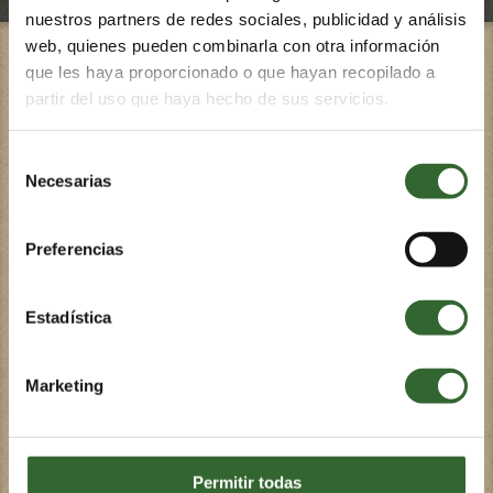
nuestros partners de redes sociales, publicidad y análisis
web, quienes pueden combinarla con otra información
que les haya proporcionado o que hayan recopilado a
Ervarings by Grootbos
partir del uso que haya hecho de sus servicios.
Ons sorgvuldig saamgestelde ervarings by
Grootbos, geïnspireer deur ons ongerepte
omgewing, het bewaring en die gemeenskap as
Selección
kernwaardes.
Necesarias
de
consentimiento
Preferencias
Estadística
HAAIHOK-DUIK
WALVISKYK
Marketing
Permitir todas