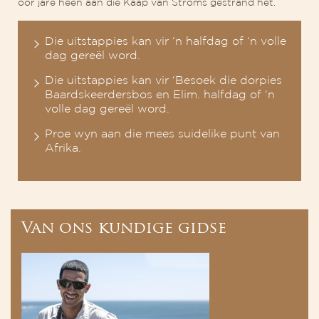
oor jare heen aan die Kaap van Stroms gestrand het.
Die uitstappies kan vir ‘n halfdag of ‘n volle
dag gereël word.
Die uitstappies kan vir ‘Besoek die dorpies
Baardskeerdersbos en Elim. halfdag of ‘n
volle dag gereël word.
Proe wyn aan die mees suidelike punt van
Afrika.
Van ons kundige gidse