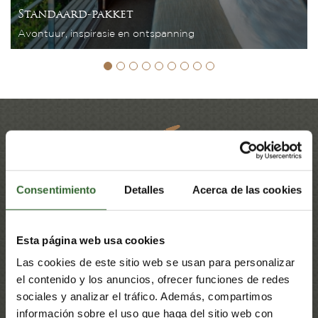
Standaard-pakket
Avontuur, inspirasie en ontspanning
Getuigskrifte
Consentimiento
Detalles
Acerca de las cookies
as a great
A spot of heaven - What a
This i
eautiful.
wonderful place. Food great, staff
efficient, pleasant and very
tates
Linse
helpful. Views are incredible.
Esta página web usa cookies
Bruce F - Germany
Las cookies de este sitio web se usan para personalizar
el contenido y los anuncios, ofrecer funciones de redes
sociales y analizar el tráfico. Además, compartimos
información sobre el uso que haga del sitio web con