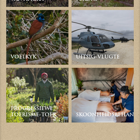
VOËLKYK
UITSIG-VLUGTE
PROGRESSIEWE
TOERISME-TOER
SKOONHEIDSBEHAND